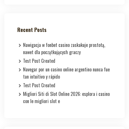
Recent Posts
Nawigacja w fonbet casino zaskakuje prostotą,
nawet dla początkujących graczy
Test Post Created
Navegar por un casino online argentino nunca fue
tan intuitivo y rápido
Test Post Created
Migliori Siti di Slot Online 2026: esplora i casino
con le migliori slot e