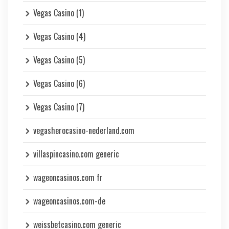
Vegas Casino (1)
Vegas Casino (4)
Vegas Casino (5)
Vegas Casino (6)
Vegas Casino (7)
vegasherocasino-nederland.com
villaspincasino.com generic
wageoncasinos.com fr
wageoncasinos.com-de
weissbetcasino.com generic