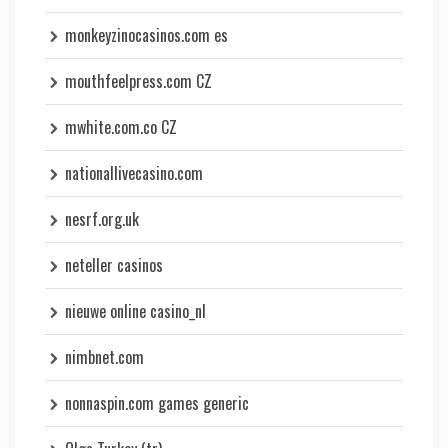
monkeyzinocasinos.com es
mouthfeelpress.com CZ
mwhite.com.co CZ
nationallivecasino.com
nesrf.org.uk
neteller casinos
nieuwe online casino_nl
nimbnet.com
nonnaspin.com games generic