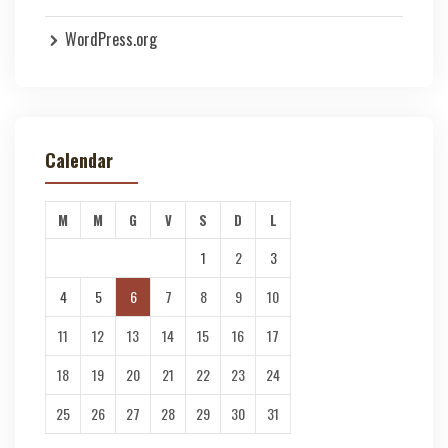
WordPress.org
Calendar
M
M
G
V
S
D
L
1
2
3
4
5
6
7
8
9
10
11
12
13
14
15
16
17
18
19
20
21
22
23
24
25
26
27
28
29
30
31