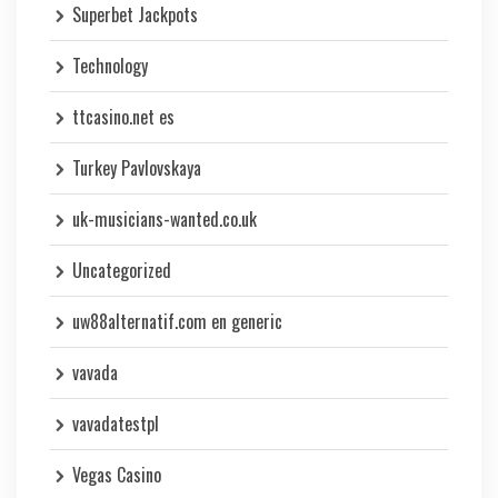
Superbet Jackpots
Technology
ttcasino.net es
Turkey Pavlovskaya
uk-musicians-wanted.co.uk
Uncategorized
uw88alternatif.com en generic
vavada
vavadatestpl
Vegas Casino