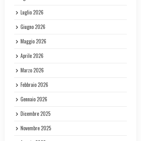
Luglio 2026
Giugno 2026
Maggio 2026
Aprile 2026
Marzo 2026
Febbraio 2026
Gennaio 2026
Dicembre 2025
Novembre 2025