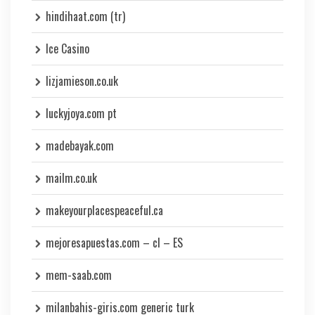
hindihaat.com (tr)
Ice Casino
lizjamieson.co.uk
luckyjoya.com pt
madebayak.com
mailm.co.uk
makeyourplacespeaceful.ca
mejoresapuestas.com – cl – ES
mem-saab.com
milanbahis-giris.com generic turk