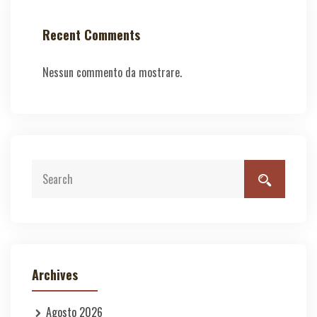
Recent Comments
Nessun commento da mostrare.
Archives
Agosto 2026