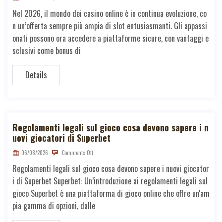
Nel 2026, il mondo dei casino online è in continua evoluzione, co
n un’offerta sempre più ampia di slot entusiasmanti. Gli appassi
onati possono ora accedere a piattaforme sicure, con vantaggi e
sclusivi come bonus di
Details
Regolamenti legali sul gioco cosa devono sapere i n
uovi giocatori di Superbet
06/08/2026
Comments Off
Regolamenti legali sul gioco cosa devono sapere i nuovi giocator
i di Superbet Superbet: Un’introduzione ai regolamenti legali sul
gioco Superbet è una piattaforma di gioco online che offre un'am
pia gamma di opzioni, dalle