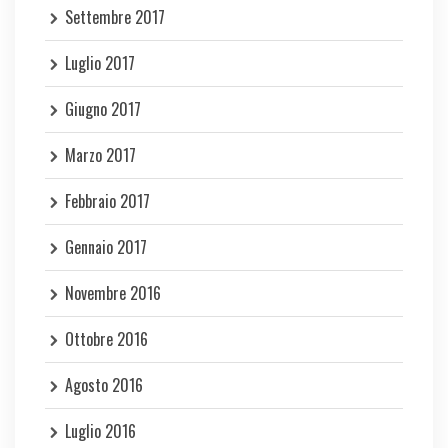
Settembre 2017
Luglio 2017
Giugno 2017
Marzo 2017
Febbraio 2017
Gennaio 2017
Novembre 2016
Ottobre 2016
Agosto 2016
Luglio 2016