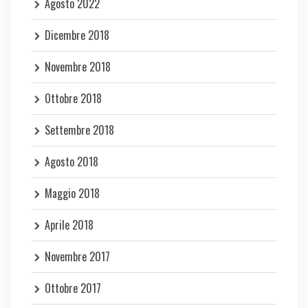
Agosto 2022
Dicembre 2018
Novembre 2018
Ottobre 2018
Settembre 2018
Agosto 2018
Maggio 2018
Aprile 2018
Novembre 2017
Ottobre 2017