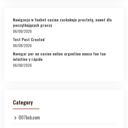
Nawigacja w fonbet casino zaskakuje prostotą, nawet dla
początkujących graczy
06/08/2026
Test Post Created
06/08/2026
Navegar por un casino online argentino nunca fue tan
intuitivo y rápido
06/08/2026
Category
007bsb.com