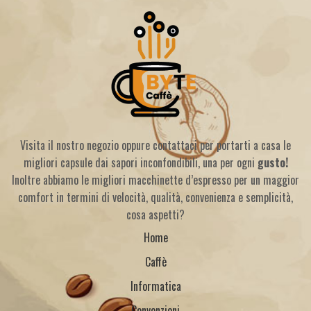
Visita il nostro negozio oppure contattaci per portarti a casa le
migliori capsule dai sapori inconfondibili, una per ogni
gusto!
Inoltre abbiamo le migliori macchinette d’espresso per un maggior
comfort in termini di velocità, qualità, convenienza e semplicità,
cosa aspetti?
Home
Caffè
Informatica
Convenzioni