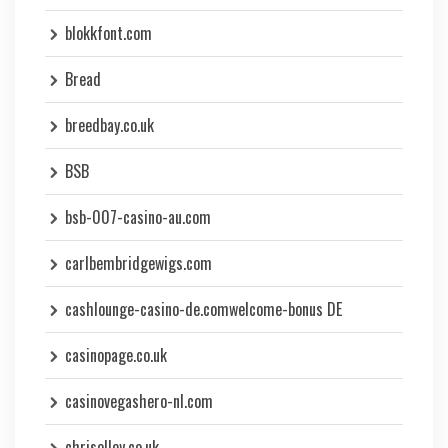
blokkfont.com
Bread
breedbay.co.uk
BSB
bsb-007-casino-au.com
carlbembridgewigs.com
cashlounge-casino-de.comwelcome-bonus DE
casinopage.co.uk
casinovegashero-nl.com
chrisolley.co.uk