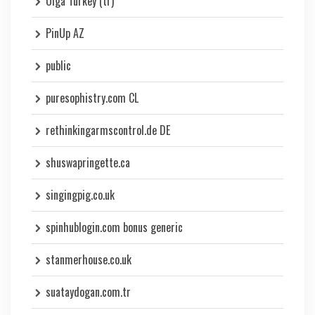
Olga Turkey (tr)
PinUp AZ
public
puresophistry.com CL
rethinkingarmscontrol.de DE
shuswapringette.ca
singingpig.co.uk
spinhublogin.com bonus generic
stanmerhouse.co.uk
suataydogan.com.tr