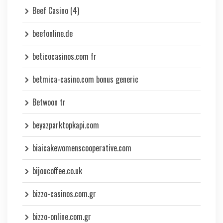
Beef Casino (4)
beefonline.de
beticocasinos.com fr
betmica-casino.com bonus generic
Betwoon tr
beyazparktopkapi.com
biaicakewomenscooperative.com
bijoucoffee.co.uk
bizzo-casinos.com.gr
bizzo-online.com.gr