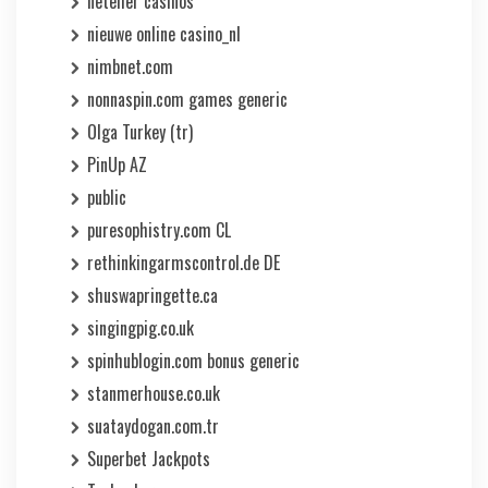
neteller casinos
nieuwe online casino_nl
nimbnet.com
nonnaspin.com games generic
Olga Turkey (tr)
PinUp AZ
public
puresophistry.com CL
rethinkingarmscontrol.de DE
shuswapringette.ca
singingpig.co.uk
spinhublogin.com bonus generic
stanmerhouse.co.uk
suataydogan.com.tr
Superbet Jackpots