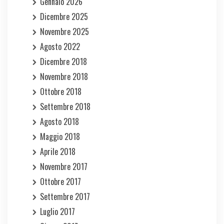
Gennaio 2026
Dicembre 2025
Novembre 2025
Agosto 2022
Dicembre 2018
Novembre 2018
Ottobre 2018
Settembre 2018
Agosto 2018
Maggio 2018
Aprile 2018
Novembre 2017
Ottobre 2017
Settembre 2017
Luglio 2017