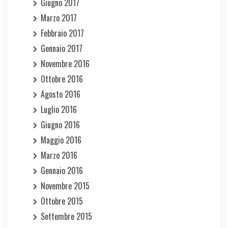
Giugno 2017
Marzo 2017
Febbraio 2017
Gennaio 2017
Novembre 2016
Ottobre 2016
Agosto 2016
Luglio 2016
Giugno 2016
Maggio 2016
Marzo 2016
Gennaio 2016
Novembre 2015
Ottobre 2015
Settembre 2015