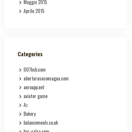
Maggio 2015
Aprile 2015
Categories
007bsb.com
aberturasaconcagua.com
aeroapp.net
aviator game
Az
Bakery
balancemeals.co.uk
bar-salsa.com