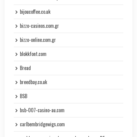
bijoucoffee.co.uk
bizzo-casinos.com.gr
bizzo-online.com.gr
blokkfont.com
Bread
breedbay.co.uk
BSB
bsb-007-casino-au.com
carlbembridgewigs.com