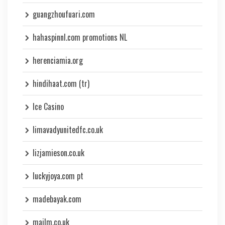
guangzhoufuari.com
hahaspinnl.com promotions NL
herenciamia.org
hindihaat.com (tr)
Ice Casino
limavadyunitedfc.co.uk
lizjamieson.co.uk
luckyjoya.com pt
madebayak.com
mailm.co.uk