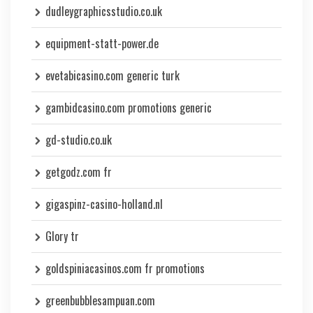
dudleygraphicsstudio.co.uk
equipment-statt-power.de
evetabicasino.com generic turk
gambidcasino.com promotions generic
gd-studio.co.uk
getgodz.com fr
gigaspinz-casino-holland.nl
Glory tr
goldspiniacasinos.com fr promotions
greenbubblesampuan.com