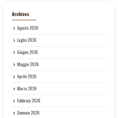
Archives
Agosto 2026
Luglio 2026
Giugno 2026
Maggio 2026
Aprile 2026
Marzo 2026
Febbraio 2026
Gennaio 2026