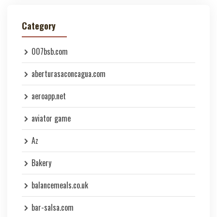
Category
007bsb.com
aberturasaconcagua.com
aeroapp.net
aviator game
Az
Bakery
balancemeals.co.uk
bar-salsa.com