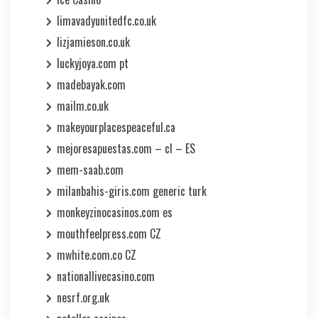
limavadyunitedfc.co.uk
lizjamieson.co.uk
luckyjoya.com pt
madebayak.com
mailm.co.uk
makeyourplacespeaceful.ca
mejoresapuestas.com – cl – ES
mem-saab.com
milanbahis-giris.com generic turk
monkeyzinocasinos.com es
mouthfeelpress.com CZ
mwhite.com.co CZ
nationallivecasino.com
nesrf.org.uk