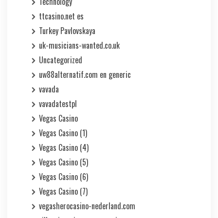
Technology
ttcasino.net es
Turkey Pavlovskaya
uk-musicians-wanted.co.uk
Uncategorized
uw88alternatif.com en generic
vavada
vavadatestpl
Vegas Casino
Vegas Casino (1)
Vegas Casino (4)
Vegas Casino (5)
Vegas Casino (6)
Vegas Casino (7)
vegasherocasino-nederland.com