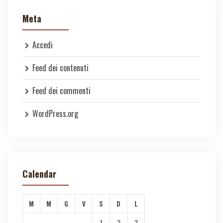
Meta
Accedi
Feed dei contenuti
Feed dei commenti
WordPress.org
Calendar
M
M
G
V
S
D
L
1
2
3