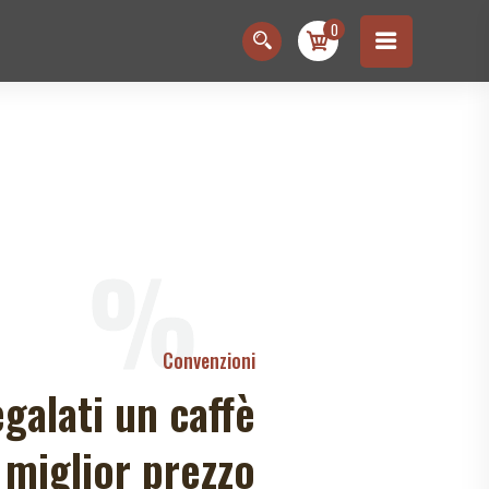
0
%
Convenzioni
egalati un caffè
 miglior prezzo