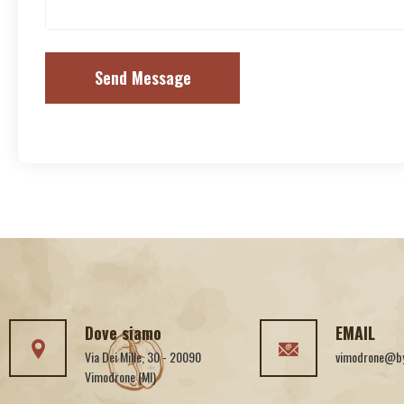
Send Message
Dove siamo
EMAIL
Via Dei Mille, 30 - 20090
vimodrone@byt
Vimodrone (MI)