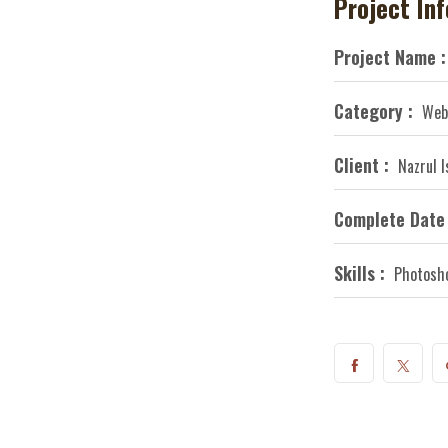
Project In
Project Name :
Category :
Web
Client :
Nazrul 
Complete Date 
Skills :
Photosho