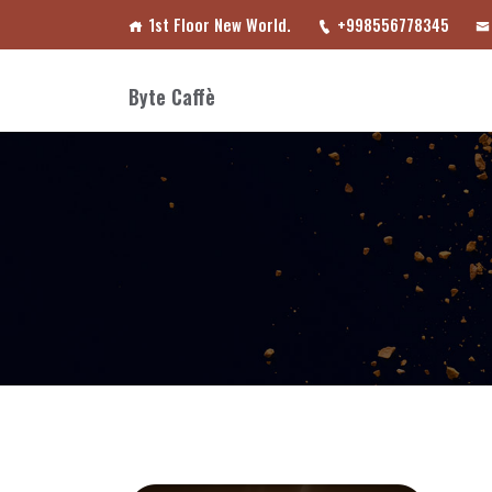
1st Floor New World.
+998556778345
Byte Caffè