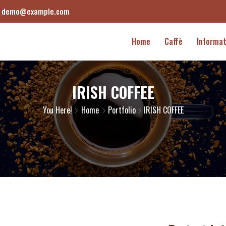
demo@example.com
Home
Caffè
Informat
IRISH COFFEE
You Here!
Home
Portfolio
IRISH COFFEE