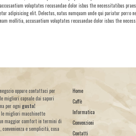
, accusantium voluptates recusandae dolor isbus the necessitatibus prae
tur adipisicing elit. Delectus, natus numquam unde qui pariatur porro n
t nam mollitia, accusantium voluptates recusandae dolor isbus the neces
o negozio oppure contattaci per
Home
le migliori capsule dai sapori
Caffè
una per ogni
gusto!
Informatica
 le migliori macchinette
un maggior comfort in termini di
Convenzioni
à, convenienza e semplicità, cosa
Contatti