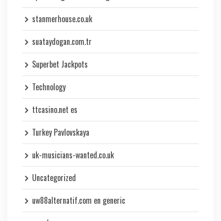
stanmerhouse.co.uk
suataydogan.com.tr
Superbet Jackpots
Technology
ttcasino.net es
Turkey Pavlovskaya
uk-musicians-wanted.co.uk
Uncategorized
uw88alternatif.com en generic