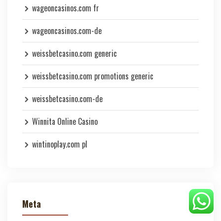
wageoncasinos.com fr
wageoncasinos.com-de
weissbetcasino.com generic
weissbetcasino.com promotions generic
weissbetcasino.com-de
Winnita Online Casino
wintinoplay.com pl
Meta