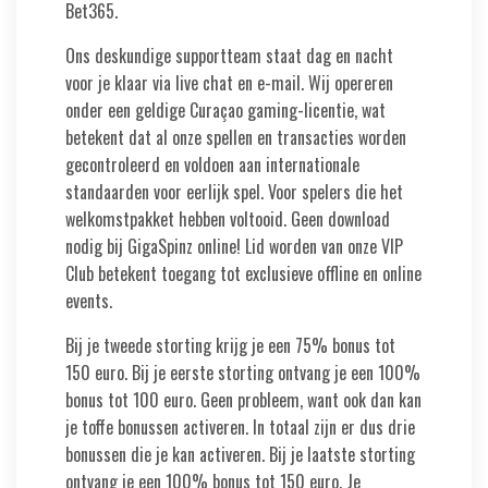
Bet365.
Ons deskundige supportteam staat dag en nacht
voor je klaar via live chat en e-mail. Wij opereren
onder een geldige Curaçao gaming-licentie, wat
betekent dat al onze spellen en transacties worden
gecontroleerd en voldoen aan internationale
standaarden voor eerlijk spel. Voor spelers die het
welkomstpakket hebben voltooid. Geen download
nodig bij GigaSpinz online! Lid worden van onze VIP
Club betekent toegang tot exclusieve offline en online
events.
Bij je tweede storting krijg je een 75% bonus tot
150 euro. Bij je eerste storting ontvang je een 100%
bonus tot 100 euro. Geen probleem, want ook dan kan
je toffe bonussen activeren. In totaal zijn er dus drie
bonussen die je kan activeren. Bij je laatste storting
ontvang je een 100% bonus tot 150 euro. Je