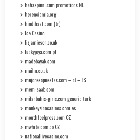
hahaspinnl.com promotions NL
herenciamia.org
hindihaat.com (tr)
Ice Casino
lizjamieson.co.uk
luckyjoya.com pt
madebayak.com
mailm.co.uk
mejoresapuestas.com – cl – ES
mem-saab.com
milanbahis-giris.com generic turk
monkeyzinocasinos.com es
mouthfeelpress.com CZ
mwhite.com.co CZ
nationallivecasino.com