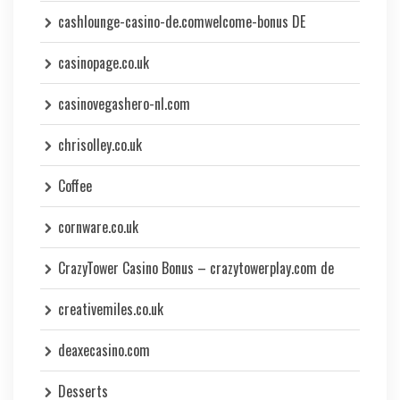
cashlounge-casino-de.comwelcome-bonus DE
casinopage.co.uk
casinovegashero-nl.com
chrisolley.co.uk
Coffee
cornware.co.uk
CrazyTower Casino Bonus – crazytowerplay.com de
creativemiles.co.uk
deaxecasino.com
Desserts