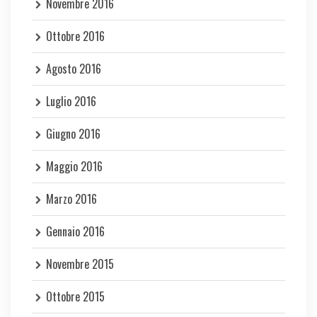
Novembre 2016
Ottobre 2016
Agosto 2016
Luglio 2016
Giugno 2016
Maggio 2016
Marzo 2016
Gennaio 2016
Novembre 2015
Ottobre 2015