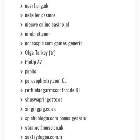
nesrf.org.uk
neteller casinos
nieuwe online casino_nl
nimbnet.com
nonnaspin.com games generic
Olga Turkey (tr)
PinUp AZ
public
puresophistry.com CL
rethinkingarmscontrol.de DE
shuswapringette.ca
singingpig.co.uk
spinhublogin.com bonus generic
stanmerhouse.co.uk
suataydogan.com.tr