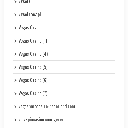
vavada
vavadatestpl
Vegas Casino
Vegas Casino (1)
Vegas Casino (4)
Vegas Casino (5)
Vegas Casino (6)
Vegas Casino (7)
vegasherocasino-nederland.com
villaspincasino.com generic