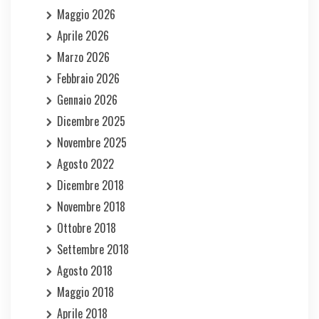
Maggio 2026
Aprile 2026
Marzo 2026
Febbraio 2026
Gennaio 2026
Dicembre 2025
Novembre 2025
Agosto 2022
Dicembre 2018
Novembre 2018
Ottobre 2018
Settembre 2018
Agosto 2018
Maggio 2018
Aprile 2018