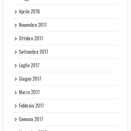
Aprile 2018
Novembre 2017
Ottobre 2017
Settembre 2017
Luglio 2017
Giugno 2017
Marzo 2017
Febbraio 2017
Gennaio 2017