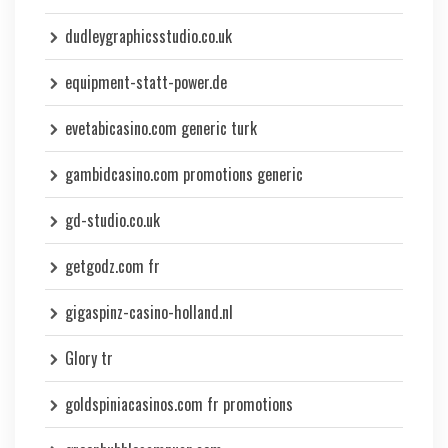
dudleygraphicsstudio.co.uk
equipment-statt-power.de
evetabicasino.com generic turk
gambidcasino.com promotions generic
gd-studio.co.uk
getgodz.com fr
gigaspinz-casino-holland.nl
Glory tr
goldspiniacasinos.com fr promotions