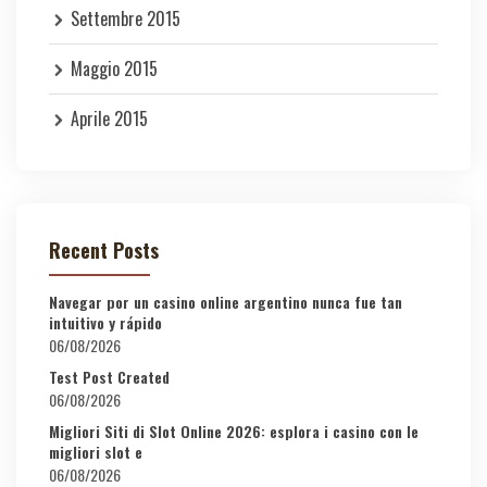
Settembre 2015
Maggio 2015
Aprile 2015
Recent Posts
Navegar por un casino online argentino nunca fue tan
intuitivo y rápido
06/08/2026
Test Post Created
06/08/2026
Migliori Siti di Slot Online 2026: esplora i casino con le
migliori slot e
06/08/2026