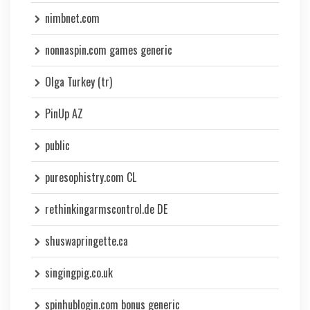
nimbnet.com
nonnaspin.com games generic
Olga Turkey (tr)
PinUp AZ
public
puresophistry.com CL
rethinkingarmscontrol.de DE
shuswapringette.ca
singingpig.co.uk
spinhublogin.com bonus generic