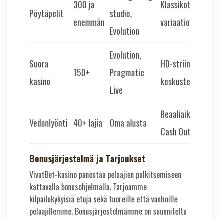
300 ja
Klassikot ja
Pöytäpelit
studio,
enemmän
variaatiot
Evolution
Evolution,
Suora
HD-striimaus,
150+
Pragmatic
kasino
keskusteluominai
Live
Reaaliaikaiset ve
Vedonlyönti
40+ lajia
Oma alusta
Cash Out -ominai
Bonusjärjestelmä ja Tarjoukset
VivatBet-kasino panostaa pelaajien palkitsemiseen
kattavalla bonusohjelmalla. Tarjoamme
kilpailukykyisiä etuja sekä tuoreille että vanhoille
pelaajillemme. Bonusjärjestelmämme on suunniteltu