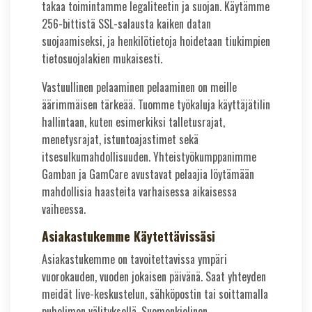
takaa toimintamme legaliteetin ja suojan. Käytämme
256-bittistä SSL-salausta kaiken datan
suojaamiseksi, ja henkilötietoja hoidetaan tiukimpien
tietosuojalakien mukaisesti.
Vastuullinen pelaaminen pelaaminen on meille
äärimmäisen tärkeää. Tuomme työkaluja käyttäjätilin
hallintaan, kuten esimerkiksi talletusrajat,
menetysrajat, istuntoajastimet sekä
itsesulkumahdollisuuden. Yhteistyökumppanimme
Gamban ja GamCare avustavat pelaajia löytämään
mahdollisia haasteita varhaisessa aikaisessa
vaiheessa.
Asiakastukemme Käytettävissäsi
Asiakastukemme on tavoitettavissa ympäri
vuorokauden, vuoden jokaisen päivänä. Saat yhteyden
meidät live-keskustelun, sähköpostin tai soittamalla
puhelimen välityksellä. Suomenkielinen