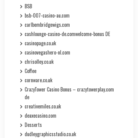
BSB
bsb-007-casino-au.com
carlbembridgewigs.com
cashlounge-casino-de.comwelcome-bonus DE
casinopage.co.uk
casinovegashero-nl.com
chrisolley.co.uk
Coffee
cornware.co.uk
CrazyTower Casino Bonus – crazytowerplay.com
de
creativemiles.co.uk
deaxecasino.com
Desserts
dudleygraphicsstudio.co.uk