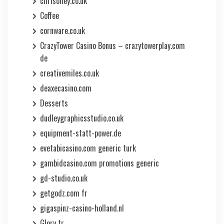
chrisolley.co.uk
Coffee
cornware.co.uk
CrazyTower Casino Bonus – crazytowerplay.com
de
creativemiles.co.uk
deaxecasino.com
Desserts
dudleygraphicsstudio.co.uk
equipment-statt-power.de
evetabicasino.com generic turk
gambidcasino.com promotions generic
gd-studio.co.uk
getgodz.com fr
gigaspinz-casino-holland.nl
Glory tr