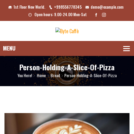
1st Floor New World.
+998556778345
demo@example.com
Open hours: 9.00-24.00 Mon-Sat
Person-Holding-A-Slice-Of-Pizza
You Here!
Home
Bread
Person-Holding-A-Slice-Of-Pizza