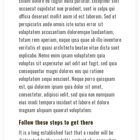
cillum dolore eu fugiat nulla pariatur. Excepteur sint
occaecat cupidatat non proident, sunt in culpa qui
officia deserunt mollit anim id est laborum. Sed ut
perspiciatis unde omnis iste natus error sit
voluptatem accusantium doloremque laudantium,
totam rem aperiam, eaque ipsa quae ab illo inventore
veritatis et quasi architecto beatae vitae dicta sunt
explicabo. Nemo enim ipsam voluptatem quia
voluptas sit aspernatur aut odit aut fugit, sed quia
consequuntur magni dolores eos qui ratione
voluptatem sequi nesciunt. Neque porro quisquam
est, qui dolorem ipsum quia dolor sit amet,
consectetur, adipisci velit, sed quia non numquam
eius modi tempora incidunt ut labore et dolore
magnam aliquam quaerat voluptatem.
Follow these steps to get there
It is a long established fact that a reader will be