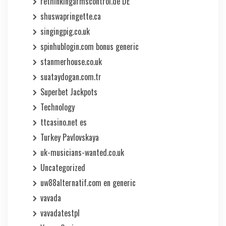
rethinkingarmscontrol.de DE
shuswapringette.ca
singingpig.co.uk
spinhublogin.com bonus generic
stanmerhouse.co.uk
suataydogan.com.tr
Superbet Jackpots
Technology
ttcasino.net es
Turkey Pavlovskaya
uk-musicians-wanted.co.uk
Uncategorized
uw88alternatif.com en generic
vavada
vavadatestpl