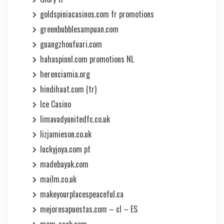
goldspiniacasinos.com fr promotions
greenbubblesampuan.com
guangzhoufuari.com
hahaspinnl.com promotions NL
herenciamia.org
hindihaat.com (tr)
Ice Casino
limavadyunitedfc.co.uk
lizjamieson.co.uk
luckyjoya.com pt
madebayak.com
mailm.co.uk
makeyourplacespeaceful.ca
mejoresapuestas.com – cl – ES
mem-saab.com