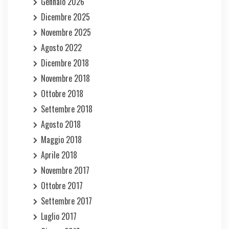
Gennaio 2026
Dicembre 2025
Novembre 2025
Agosto 2022
Dicembre 2018
Novembre 2018
Ottobre 2018
Settembre 2018
Agosto 2018
Maggio 2018
Aprile 2018
Novembre 2017
Ottobre 2017
Settembre 2017
Luglio 2017