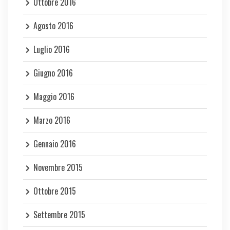
Ottobre 2016
Agosto 2016
Luglio 2016
Giugno 2016
Maggio 2016
Marzo 2016
Gennaio 2016
Novembre 2015
Ottobre 2015
Settembre 2015