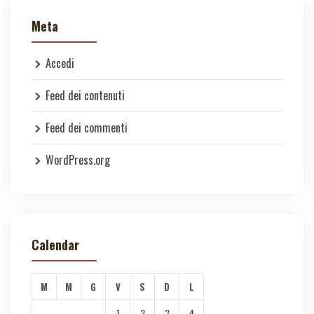
Meta
Accedi
Feed dei contenuti
Feed dei commenti
WordPress.org
Calendar
M
M
G
V
S
D
L
1
2
3
4