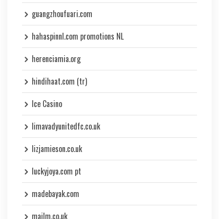
guangzhoufuari.com
hahaspinnl.com promotions NL
herenciamia.org
hindihaat.com (tr)
Ice Casino
limavadyunitedfc.co.uk
lizjamieson.co.uk
luckyjoya.com pt
madebayak.com
mailm.co.uk