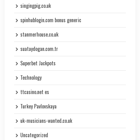
singingpig.co.uk
spinhublogin.com bonus generic
stanmerhouse.co.uk
suataydogan.com.tr
Superbet Jackpots
Technology
ttcasino.net es
Turkey Pavlovskaya
uk-musicians-wanted.co.uk
Uncategorized