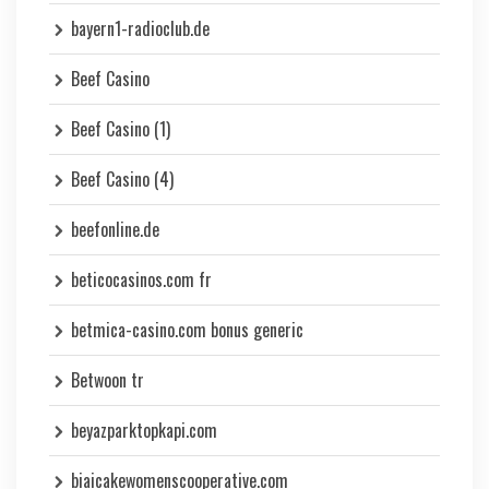
bayern1-radioclub.de
Beef Casino
Beef Casino (1)
Beef Casino (4)
beefonline.de
beticocasinos.com fr
betmica-casino.com bonus generic
Betwoon tr
beyazparktopkapi.com
biaicakewomenscooperative.com