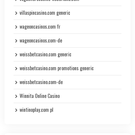
villaspincasino.com generic
wageoncasinos.com fr
wageoncasinos.com-de
weissbetcasino.com generic
weissbetcasino.com promotions generic
weissbetcasino.com-de
Winnita Online Casino
wintinoplay.com pl