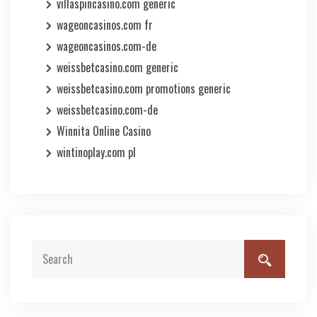
villaspincasino.com generic
wageoncasinos.com fr
wageoncasinos.com-de
weissbetcasino.com generic
weissbetcasino.com promotions generic
weissbetcasino.com-de
Winnita Online Casino
wintinoplay.com pl