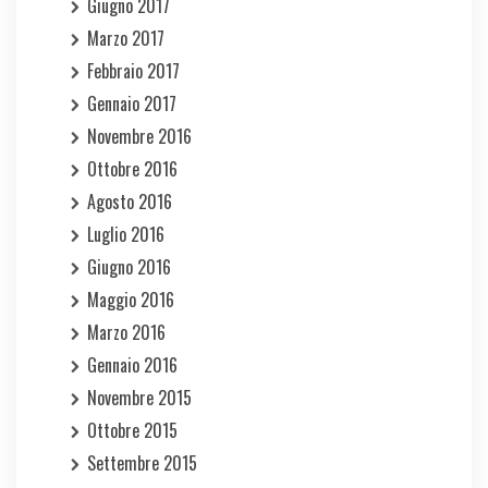
Giugno 2017
Marzo 2017
Febbraio 2017
Gennaio 2017
Novembre 2016
Ottobre 2016
Agosto 2016
Luglio 2016
Giugno 2016
Maggio 2016
Marzo 2016
Gennaio 2016
Novembre 2015
Ottobre 2015
Settembre 2015