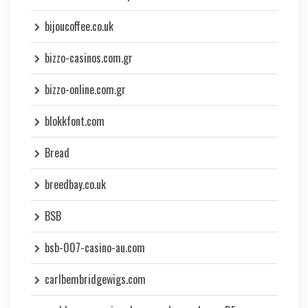
bijoucoffee.co.uk
bizzo-casinos.com.gr
bizzo-online.com.gr
blokkfont.com
Bread
breedbay.co.uk
BSB
bsb-007-casino-au.com
carlbembridgewigs.com