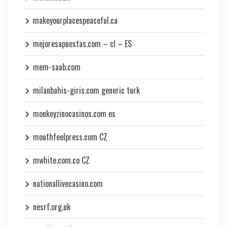
makeyourplacespeaceful.ca
mejoresapuestas.com – cl – ES
mem-saab.com
milanbahis-giris.com generic turk
monkeyzinocasinos.com es
mouthfeelpress.com CZ
mwhite.com.co CZ
nationallivecasino.com
nesrf.org.uk