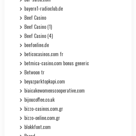
bayern1-radioclub.de
Beef Casino
Beef Casino (1)
Beef Casino (4)
beefonline.de
beticocasinos.com fr
betmica-casino.com bonus generic
Betwoon tr
beyazparktopkapi.com
biaicakewomenscooperative.com
bijoucoffee.co.uk
bizzo-casinos.com.gr
bizzo-online.com.gr
blokkfont.com
Bread