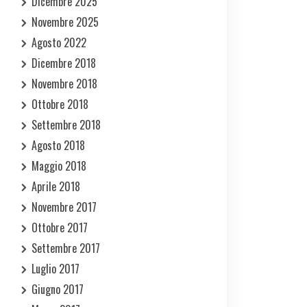
Dicembre 2025
Novembre 2025
Agosto 2022
Dicembre 2018
Novembre 2018
Ottobre 2018
Settembre 2018
Agosto 2018
Maggio 2018
Aprile 2018
Novembre 2017
Ottobre 2017
Settembre 2017
Luglio 2017
Giugno 2017