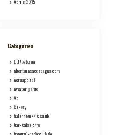
Aprile 2015
Categories
007bsb.com
aberturasaconcagua.com
aeroapp.net
aviator game
Az
Bakery
balancemeals.co.uk
bar-salsa.com
bayern1-radioclub.de