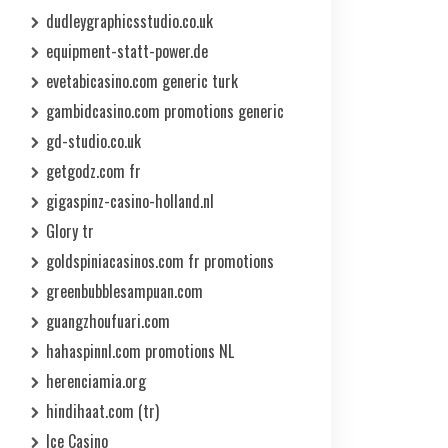
dudleygraphicsstudio.co.uk
equipment-statt-power.de
evetabicasino.com generic turk
gambidcasino.com promotions generic
gd-studio.co.uk
getgodz.com fr
gigaspinz-casino-holland.nl
Glory tr
goldspiniacasinos.com fr promotions
greenbubblesampuan.com
guangzhoufuari.com
hahaspinnl.com promotions NL
herenciamia.org
hindihaat.com (tr)
Ice Casino