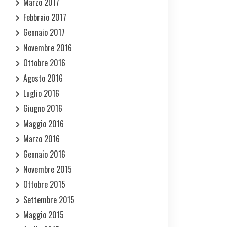
Marzo 2017
Febbraio 2017
Gennaio 2017
Novembre 2016
Ottobre 2016
Agosto 2016
Luglio 2016
Giugno 2016
Maggio 2016
Marzo 2016
Gennaio 2016
Novembre 2015
Ottobre 2015
Settembre 2015
Maggio 2015