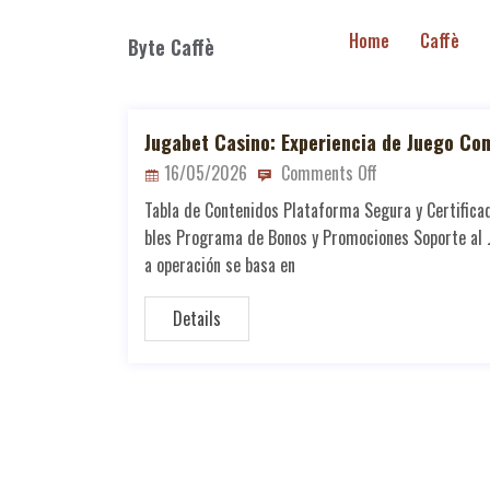
Home
Caffè
Byte Caffè
Jugabet Casino: Experiencia de Juego Co
16/05/2026
Comments Off
Tabla de Contenidos Plataforma Segura y Certifica
bles Programa de Bonos y Promociones Soporte al 
a operación se basa en
Details