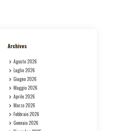
Archives
Agosto 2026
Luglio 2026
Giugno 2026
Maggio 2026
Aprile 2026
Marzo 2026
Febbraio 2026
Gennaio 2026