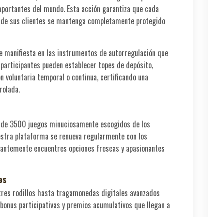
mportantes del mundo. Esta acción garantiza que cada
l de sus clientes se mantenga completamente protegido
 manifiesta en las instrumentos de autorregulación que
 participantes pueden establecer topes de depósito,
ón voluntaria temporal o continua, certificando una
rolada.
 de 3500 juegos minuciosamente escogidos de los
stra plataforma se renueva regularmente con los
tantemente encuentres opciones frescas y apasionantes
es
res rodillos hasta tragamonedas digitales avanzados
 bonus participativas y premios acumulativos que llegan a