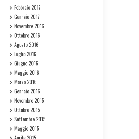
Febbraio 2017
Gennaio 2017
Novembre 2016
Ottobre 2016
Agosto 2016
Luglio 2016
Giugno 2016
Maggio 2016
Marzo 2016
Gennaio 2016
Novembre 2015
Ottobre 2015
Settembre 2015
Maggio 2015
Aprile 2015