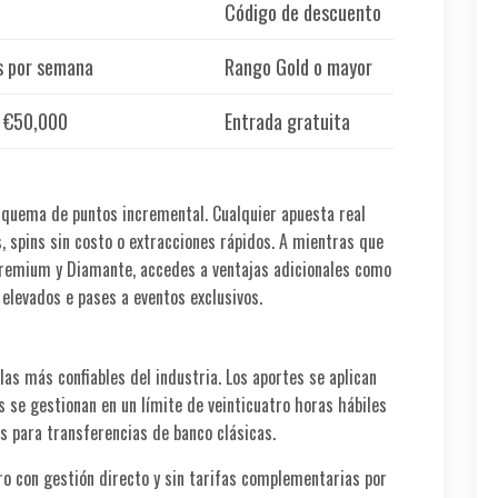
Código de descuento
s por semana
Rango Gold o mayor
o €50,000
Entrada gratuita
quema de puntos incremental. Cualquier apuesta real
 spins sin costo o extracciones rápidos. A mientras que
, Premium y Diamante, accedes a ventajas adicionales como
elevados e pases a eventos exclusivos.
s más confiables del industria. Los aportes se aplican
 se gestionan en un límite de veinticuatro horas hábiles
as para transferencias de banco clásicas.
o con gestión directo y sin tarifas complementarias por