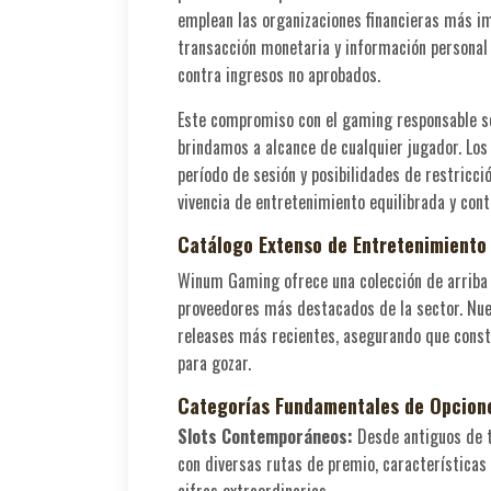
emplean las organizaciones financieras más i
transacción monetaria y información persona
contra ingresos no aprobados.
Este compromiso con el gaming responsable se
brindamos a alcance de cualquier jugador. Los
período de sesión y posibilidades de restricci
vivencia de entretenimiento equilibrada y cont
Catálogo Extenso de Entretenimiento
Winum Gaming ofrece una colección de arriba
proveedores más destacados de la sector. Nue
releases más recientes, asegurando que cons
para gozar.
Categorías Fundamentales de Opcion
Slots Contemporáneos:
Desde antiguos de t
con diversas rutas de premio, características