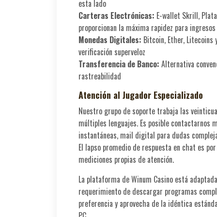
esta lado
Carteras Electrónicas:
E-wallet Skrill, Pla
proporcionan la máxima rapidez para ingresos
Monedas Digitales:
Bitcoin, Ether, Litecoins
verificación superveloz
Transferencia de Banco:
Alternativa conven
rastreabilidad
Atención al Jugador Especializado
Nuestro grupo de soporte trabaja las veinticua
múltiples lenguajes. Es posible contactarnos 
instantáneas, mail digital para dudas complej
El lapso promedio de respuesta en chat es por
mediciones propias de atención.
La plataforma de Winum Casino está adaptada
requerimiento de descargar programas comple
preferencia y aprovecha de la idéntica estánd
PC.