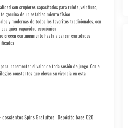
lidad con crupieres capacitados para ruleta, veintiuno,
nte genuina de un establecimiento físico
ales y modernas de todos los favoritos tradicionales, con
a cualquier capacidad económica
e crecen continuamente hasta alcanzar cantidades
rificados
ara incrementar el valor de toda sesión de juego. Con el
vilegios constantes que elevan su vivencia en esta
 doscientos Spins Gratuitos
Depósito base €20